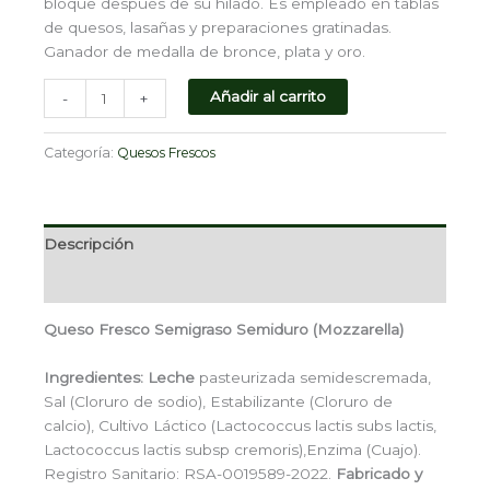
bloque después de su hilado. Es empleado en tablas
de quesos, lasañas y preparaciones gratinadas.
Ganador de medalla de bronce, plata y oro.
Añadir al carrito
-
+
Categoría:
Quesos Frescos
Descripción
Valoraciones (0)
Queso Fresco Semigraso Semiduro (Mozzarella)
Ingredientes: Leche
pasteurizada semidescremada,
Sal (Cloruro de sodio), Estabilizante (Cloruro de
calcio), Cultivo Láctico (Lactococcus lactis subs lactis,
Lactococcus lactis subsp cremoris),Enzima (Cuajo).
Registro Sanitario: RSA-0019589-2022.
Fabricado y