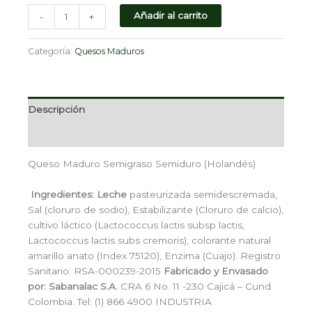
Añadir al carrito
-
+
Categoría:
Quesos Maduros
Descripción
Valoraciones (0)
Queso Maduro Semigraso Semiduro (Holandés)
Ingredientes: Leche
pasteurizada semidescremada,
Sal (cloruro de sodio), Estabilizante (Cloruro de calcio),
cultivo láctico (Lactococcus lactis subsp lactis,
Lactococcus lactis subs cremoris), colorante natural
amarillo anato (Index 75120), Enzima (Cuajo). Registro
Sanitario: RSA-000239-2015
Fabricado y Envasado
por:
Sabanalac S.A.
CRA 6 No. 11 -230 Cajicá – Cund.
Colombia. Tel: (1) 866 4900 INDUSTRIA